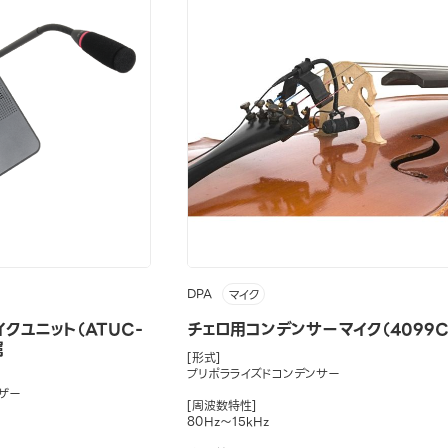
DPA
マイク
クユニット（ATUC-
チェロ用コンデンサーマイク（4099C
属
[形式]
プリポラライズドコンデンサー
ザー
[周波数特性]
80Hz～15kHz