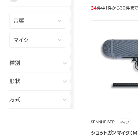
34
件中1件から30件ま
種別
形状
方式
SENNHEISER
マイク
ショットガンマイク（MK