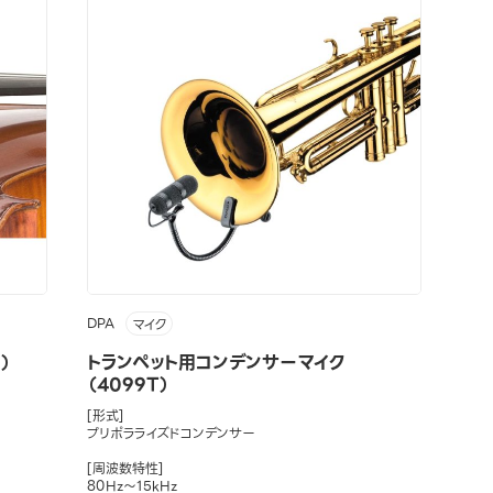
DPA
マイク
）
トランペット用コンデンサーマイク
（4099T）
[形式]
プリポラライズドコンデンサー
[周波数特性]
80Hz～15kHz