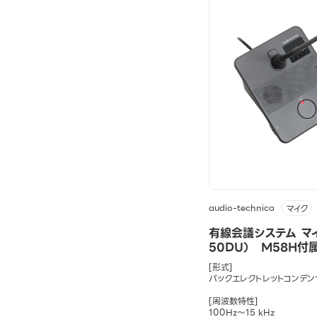
audio-technica
マイク
有線会議システム マイ
50DU） M58H付
[形式]
バックエレクトレットコンデン
[周波数特性]
100Hz～15 kHz