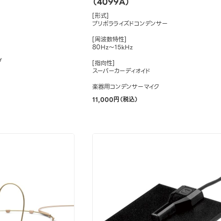
（4099A）
[形式]
プリポラライズドコンデンサー
[周波数特性]
80Hz～15kHz
ブ
[指向性]
スーパーカーディオイド
楽器用コンデンサーマイク
11,000円（税込）