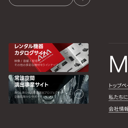
レンタル機器
カタログサイト
M
映像 / 音響 / 配信 /
その他の多彩な機材をラインナップ
常設空間
演出事業サイト
トップペ
ありとあらゆる空間演出プロジェクトを
私たちに
企画段階からサポート
会社情