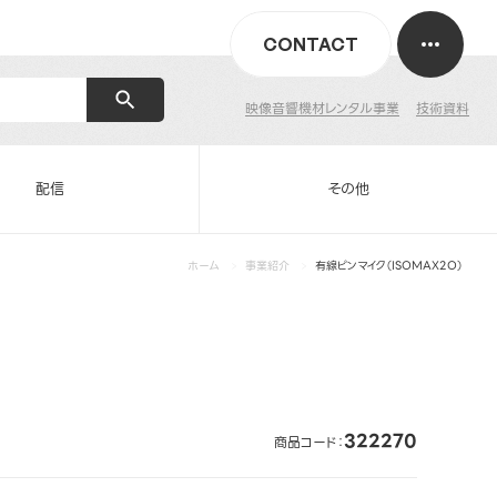
CONTACT
映像音響機材レンタル事業
技術資料
配信
その他
ホーム
事業紹介
有線ピンマイク（ISOMAX2O）
322270
商品コード：