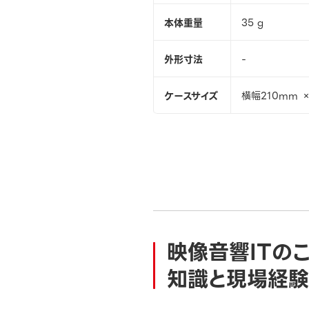
本体重量
35 g
外形寸法
-
ケースサイズ
横幅210mm 
映像音響ITの
知識と現場経験