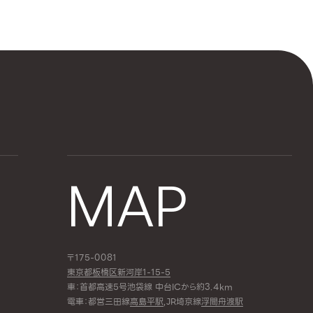
MAP
〒175-0081
東京都板橋区新河岸1-15-5
車：首都高速5号池袋線 中台ICから約3.4km
電車：都営三田線
高島平駅
,JR埼京線
浮間舟渡駅