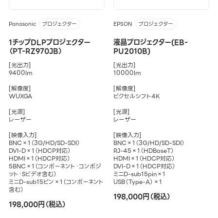
Panasonic
EPSON
プロジェクター
プロジェクター
1チップDLPプロジェクター
液晶プロジェクター(EB-
（PT-RZ970JB）
PU2010B)
[光出力]
[光出力]
9400lm
10000lm
[解像度]
[解像度]
WUXGA
ピクセルシフト4K
[光源]
[光源]
レーザー
レーザー
[映像入力]
[映像入力]
BNC×1（3G/HD/SD-SDI）
BNC×1（3G/HD/SD-SDI）
DVI-D×1（HDCP対応）
RJ-45×1（HDBaseT）
HDMI×1（HDCP対応）
HDMI×1（HDCP対応）
5BNC×1（コンポーネント・コンポジ
DVI-D×1（HDCP対応）
ット・Sビデオ含む）
ミニD-sub15pin×1
ミニD-sub15ピン×1（コンポーネント
USB（Type-A）×1
含む）
198,000円（税込）
198,000円（税込）