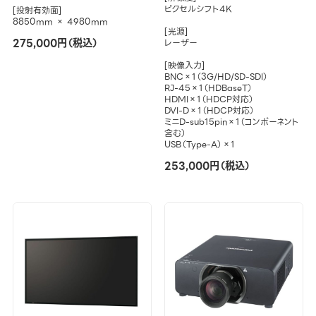
ピクセルシフト4K
[投射有効面]
8850mm × 4980mm
[光源]
275,000円（税込）
レーザー
[映像入力]
BNC×1（3G/HD/SD-SDI）
RJ-45×1（HDBaseT）
HDMI×1（HDCP対応）
DVI-D×1（HDCP対応）
ミニD-sub15pin×1（コンポーネント
含む）
USB（Type-A）×1
253,000円（税込）