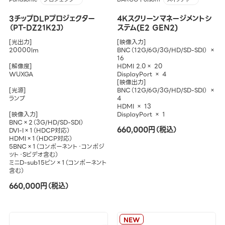
3チップDLPプロジェクター
4Kスクリーンマネージメントシ
（PT-DZ21K2J）
ステム(E2 GEN2)
[光出力]
[映像入力]
20000lm
BNC（12G/6G/3G/HD/SD-SDI） ×
16
[解像度]
HDMI 2.0× 20
WUXGA
DisplayPort × 4
[映像出力]
[光源]
BNC（12G/6G/3G/HD/SD-SDI） ×
ランプ
4
HDMI × 13
[映像入力]
DisplayPort × 1
BNC×2（3G/HD/SD-SDI）
660,000円（税込）
DVI-I×1（HDCP対応）
HDMI×1（HDCP対応）
5BNC×1（コンポーネント・コンポジ
ット・Sビデオ含む）
ミニD-sub15ピン×1（コンポーネント
含む）
660,000円（税込）
NEW