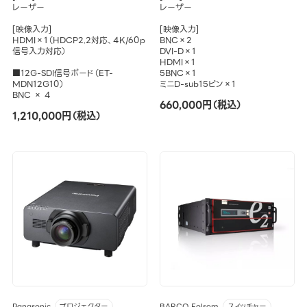
レーザー
レーザー
[映像入力]
[映像入力]
HDMI×1（HDCP2.2対応、4K/60p
BNC×2
信号入力対応）
DVI-D×1
HDMI×1
■12G-SDI信号ボード（ET-
5BNC×1
MDN12G10）
ミニD-sub15ピン×1
BNC × 4
660,000円（税込）
1,210,000円（税込）
Panasonic
BARCO Folsom
プロジェクター
スイッチャー