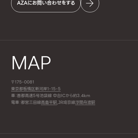
AZAにお問い合わせをする
MAP
〒175-0081
東京都板橋区新河岸1-15-5
車：首都高速5号池袋線 中台ICから約3.4km
電車：都営三田線
高島平駅
,JR埼京線
浮間舟渡駅