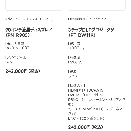
SHARP
Panasonic
ディスプレイ・モニター
プロジェクター
90インチ液晶ディスプレイ
3チップDLPプロジェクター
（PN-R903）
（PT-DW11K）
[表示画素数]
[光出力]
1920 × 1080
11000lm
[アスペクト比]
[解像度]
16:9
FWXGA
242,000円（税込）
[光源]
ランプ
[映像入力]
HDMI×1（HDCP対応）
DVI-I×1（HDCP対応）
5BNC×1（コンポーネント・Sビデオ含
む）
ミニD-sub15ピン×1（コンポーネント
含む）
BNC×1（コンポジット）
242,000円（税込）