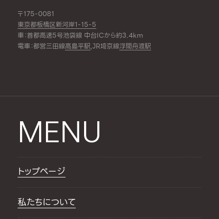
〒175-0081
東京都板橋区新河岸1-15-5
車：首都高速5号池袋線 中台ICから約3.4km
電車：都営三田線
高島平駅
,JR埼京線
浮間舟渡駅
MENU
トップページ
私たちについて