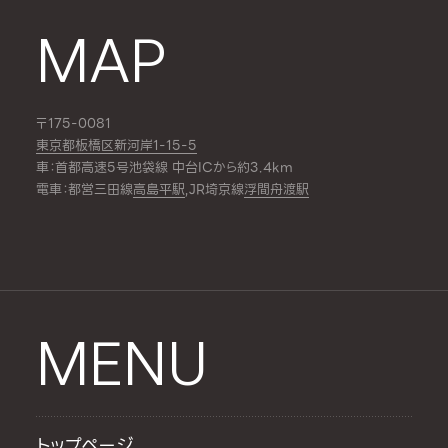
MAP
〒175-0081
東京都板橋区新河岸1-15-5
車：首都高速5号池袋線 中台ICから約3.4km
電車：都営三田線
高島平駅
,JR埼京線
浮間舟渡駅
MENU
トップページ