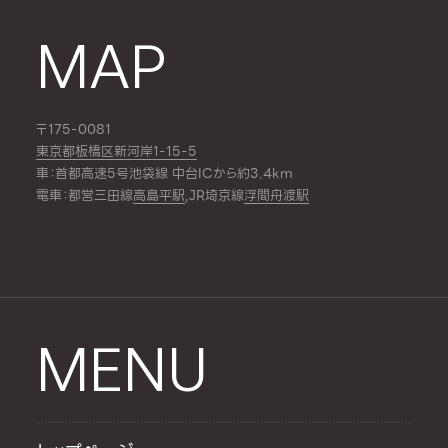
MAP
〒175-0081
東京都板橋区新河岸1-15-5
車：首都高速5号池袋線 中台ICから約3.4km
電車：都営三田線
高島平駅
,JR埼京線
浮間舟渡駅
MENU