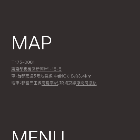
MAP
〒175-0081
東京都板橋区新河岸1-15-5
車：首都高速5号池袋線 中台ICから約3.4km
電車：都営三田線
高島平駅
,JR埼京線
浮間舟渡駅
MENU