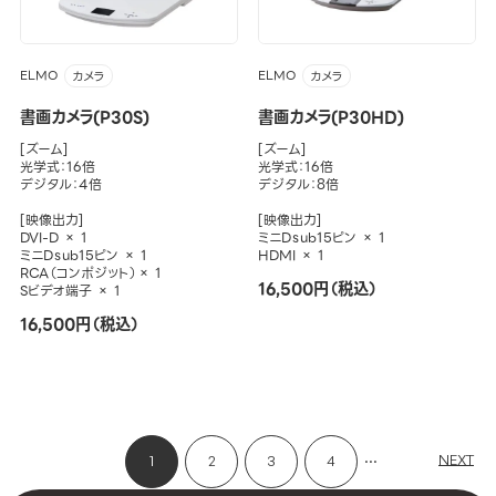
ELMO
ELMO
カメラ
カメラ
書画カメラ(P30S)
書画カメラ(P30HD)
[ズーム]
[ズーム]
光学式：16倍
光学式：16倍
デジタル：4倍
デジタル：8倍
[映像出力]
[映像出力]
DVI-D × 1
ミニDｓub15ピン × 1
ミニDｓub15ピン × 1
HDMI × 1
RCA（コンポジット）× 1
16,500円（税込）
Sビデオ端子 × 1
16,500円（税込）
...
NEXT
1
2
3
4