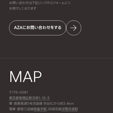
お問い合わせは下記リンクからフォームにて
お受けしております
AZAにお問い合わせをする
MAP
〒175-0081
東京都板橋区新河岸1-15-5
車：首都高速5号池袋線 中台ICから約3.4km
電車：都営三田線
高島平駅
,JR埼京線
浮間舟渡駅