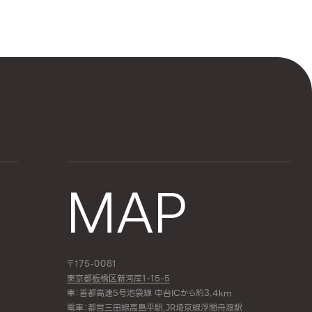
MAP
〒175-0081
東京都板橋区新河岸1-15-5
車：首都高速5号池袋線 中台ICから約3.4km
電車：都営三田線
高島平駅
,JR埼京線
浮間舟渡駅