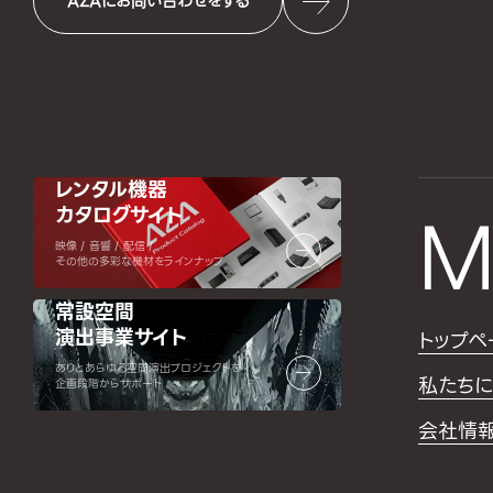
AZAにお問い合わせをする
レンタル機器
カタログサイト
M
映像 / 音響 / 配信 /
その他の多彩な機材をラインナップ
常設空間
演出事業サイト
トップペ
ありとあらゆる空間演出プロジェクトを
私たちに
企画段階からサポート
会社情