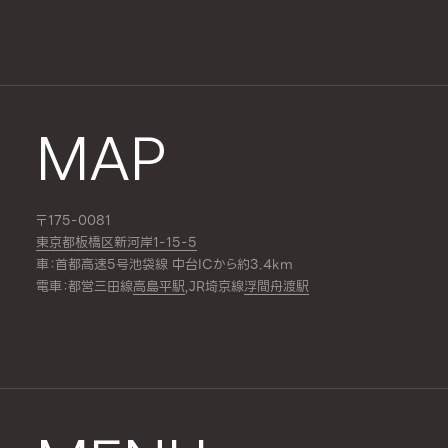
MAP
〒175-0081
東京都板橋区新河岸1-15-5
車：首都高速5号池袋線 中台ICから約3.4km
電車：都営三田線
高島平駅
,JR埼京線
浮間舟渡駅