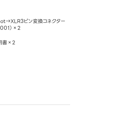
oDot→XLR3ピン変換コネクター
001）×2
明書×2