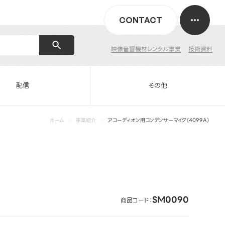
CONTACT
映像音響機材レンタル事業
技術資料
配信
その他
ホーム
事業紹介
アコーディオン用コンデンサーマイク（4099A）
SM0090
商品コード：