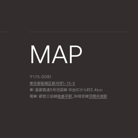
MAP
〒175-0081
東京都板橋区新河岸1-15-5
車：首都高速5号池袋線 中台ICから約3.4km
電車：都営三田線
高島平駅
,JR埼京線
浮間舟渡駅