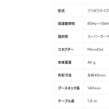
形式
プリポラライズ
周波数特性
80Hz～15kH
指向性
スーパーカー
コネクター
MicroDot
本体重量
46 g
外形寸法
全長45mm
グースネック長
140mm
ケーブル長
1.8 m