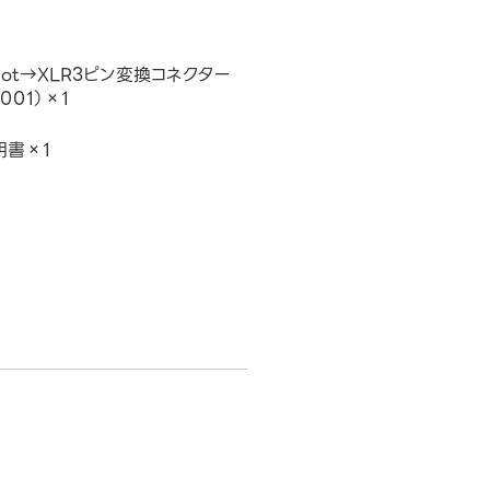
oDot→XLR3ピン変換コネクター
001）×1
明書×1