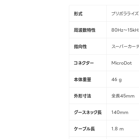
形式
プリポラライズ
周波数特性
80Hz～15kH
指向性
スーパーカー
コネクター
MicroDot
本体重量
46 g
外形寸法
全長45mm
グースネック長
140mm
ケーブル長
1.8 m