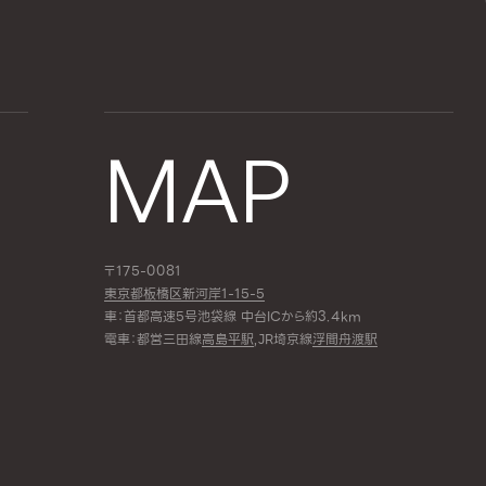
MAP
〒175-0081
東京都板橋区新河岸1-15-5
車：首都高速5号池袋線 中台ICから約3.4km
電車：都営三田線
高島平駅
,JR埼京線
浮間舟渡駅