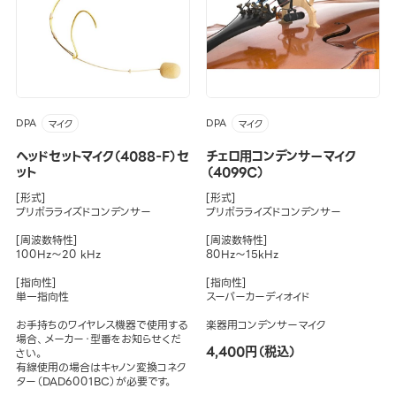
DPA
DPA
マイク
マイク
ヘッドセットマイク（4088-F）セ
チェロ用コンデンサーマイク
ット
（4099C）
[形式]
[形式]
プリポラライズドコンデンサー
プリポラライズドコンデンサー
[周波数特性]
[周波数特性]
100Hz～20 kHz
80Hz～15kHz
[指向性]
[指向性]
単一指向性
スーパーカーディオイド
お手持ちのワイヤレス機器で使用する
楽器用コンデンサーマイク
場合、メーカー・型番をお知らせくだ
4,400円（税込）
さい。
有線使用の場合はキャノン変換コネク
ター（DAD6001BC）が必要です。