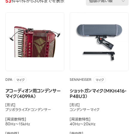
53
件中1件から30件までを表示
DPA
SENNHEISER
マイク
マイク
アコーディオン用コンデンサー
ショットガンマイク（MKH416-
マイク（4099A）
P48U3）
[形式]
[形式]
プリポラライズドコンデンサー
コンデンサーマイク
[周波数特性]
[周波数特性]
80Hz～15kHz
40Hz～20kHz
[指向性]
[指向性]