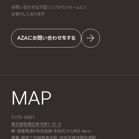
お問い合わせは下記リンクからフォームにて
お受けしております
AZAにお問い合わせをする
MAP
〒175-0081
東京都板橋区新河岸1-15-5
車：首都高速5号池袋線 中台ICから約3.4km
電車：都営三田線
高島平駅
,JR埼京線
浮間舟渡駅