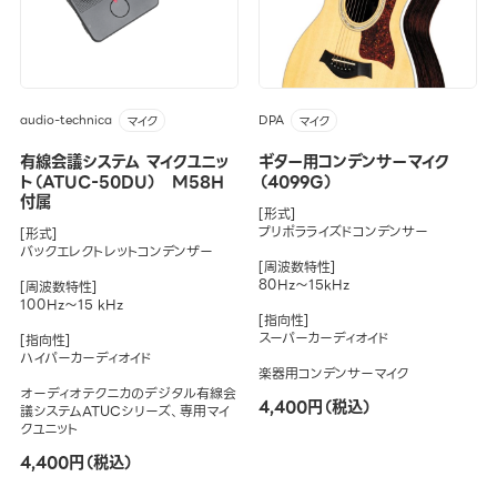
audio-technica
DPA
マイク
マイク
有線会議システム マイクユニッ
ギター用コンデンサーマイク
ト（ATUC-50DU） M58H
（4099G）
付属
[形式]
プリポラライズドコンデンサー
[形式]
バックエレクトレットコンデンザー
[周波数特性]
80Hz～15kHz
[周波数特性]
100Hz～15 kHz
[指向性]
スーパーカーディオイド
[指向性]
ハイパーカーディオイド
楽器用コンデンサーマイク
オーディオテクニカのデジタル有線会
4,400円（税込）
議システムATUCシリーズ、専用マイ
クユニット
4,400円（税込）