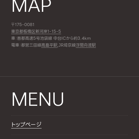
MAP
〒175-0081
東京都板橋区新河岸1-15-5
車：首都高速5号池袋線 中台ICから約3.4km
電車：都営三田線
高島平駅
,JR埼京線
浮間舟渡駅
MENU
トップページ