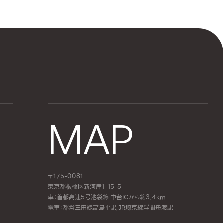
MAP
〒175-0081
東京都板橋区新河岸1-15-5
車：首都高速5号池袋線 中台ICから約3.4km
電車：都営三田線
高島平駅
,JR埼京線
浮間舟渡駅