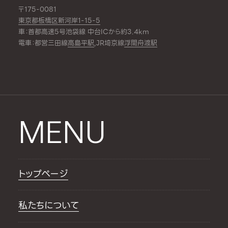
〒175-0081
東京都板橋区新河岸1-15-5
車：首都高速5号池袋線 中台ICから約3.4km
電車：都営三田線
高島平駅
,JR埼京線
浮間舟渡駅
MENU
トップページ
私たちについて