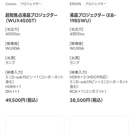
Canon
EPSON
プロジェクター
プロジェクター
超短焦点液晶プロジェクター
液晶プロジェクター（EB-
（WUX450ST）
1985WU）
[光出力]
[光出力]
4500lm
4800lm
[解像度]
[解像度]
WUXGA
WUXGA
[光源]
[光源]
ランプ
ランプ
[映像入力]
[映像入力]
ミニD-sub15ピン×1（コンポーネント
HDMI×2（HDCP対応）
含む）
ミニD-sub15ピン×2（コンポーネント
HDMI×1
含む）
DVI-I×1
RCA×1（コンポジット）
49,500円（税込）
38,500円（税込）