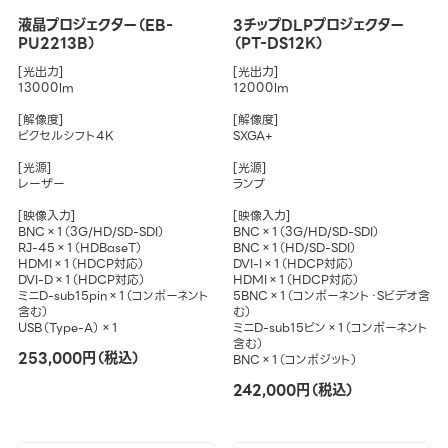
液晶プロジェクター（EB-
3チップDLPプロジェクター
PU2213B）
（PT-DS12K）
[光出力]
[光出力]
13000lm
12000lm
[解像度]
[解像度]
ピクセルシフト4K
SXGA+
[光源]
[光源]
レーザー
ランプ
[映像入力]
[映像入力]
BNC×1（3G/HD/SD-SDI）
BNC×1（3G/HD/SD-SDI）
RJ-45×1（HDBaseT）
BNC×1（HD/SD-SDI）
HDMI×1（HDCP対応）
DVI-I×1（HDCP対応）
DVI-D×1（HDCP対応）
HDMI×1（HDCP対応）
ミニD-sub15pin×1（コンポーネント
5BNC×1（コンポーネント・Sビデオ含
含む）
む）
USB（Type-A）×1
ミニD-sub15ピン×1（コンポーネント
含む）
253,000円（税込）
BNC×1（コンポジット）
242,000円（税込）