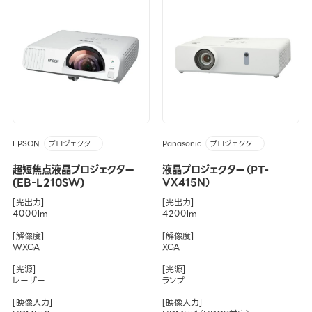
EPSON
Panasonic
プロジェクター
プロジェクター
超短焦点液晶プロジェクター
液晶プロジェクター（PT-
(EB-L210SW)
VX415N）
[光出力]
[光出力]
4000lm
4200lm
[解像度]
[解像度]
WXGA
XGA
[光源]
[光源]
レーザー
ランプ
[映像入力]
[映像入力]