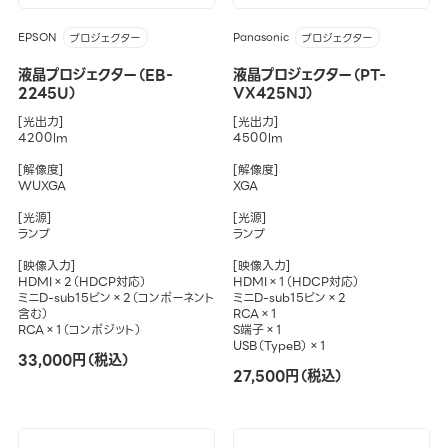
EPSON
Panasonic
プロジェクター
プロジェクター
液晶プロジェクター（EB-
液晶プロジェクター（PT-
2245U）
VX425NJ）
[光出力]
[光出力]
4200lm
4500lm
[解像度]
[解像度]
WUXGA
XGA
[光源]
[光源]
ランプ
ランプ
[映像入力]
[映像入力]
HDMI×2（HDCP対応）
HDMI×1（HDCP対応）
ミニD-sub15ピン×2（コンポーネント
ミニD-sub15ピン×2
含む）
RCA×1
RCA×1（コンポジット）
S端子×1
USB（TypeB）×1
33,000円（税込）
27,500円（税込）