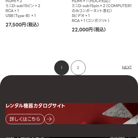
HDMI×2
HDMI×1（HDCP対応）
ミニD-sub15ピン×2
ミニD-sub15pin×2（COMPUTER1
RCA×1
のみコンポーネント含む）
USB（Type-B）×1
Sビデオ×1
RCA×1（コンポジット）
27,500円（税込）
22,000円（税込）
NEXT
1
2
レンタル機器
カタログサイト
詳しくはこちら