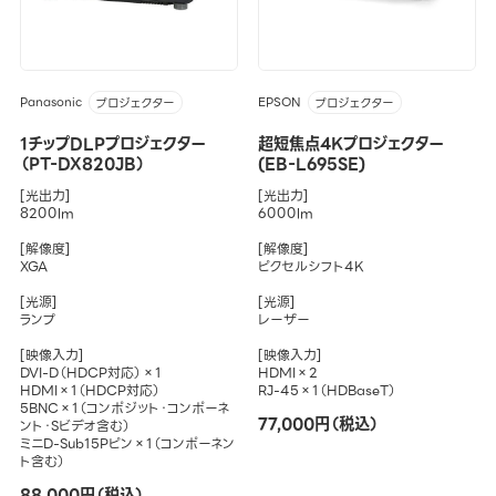
Panasonic
EPSON
プロジェクター
プロジェクター
1チップDLPプロジェクター
超短焦点4Kプロジェクター
（PT-DX820JB）
(EB-L695SE)
[光出力]
[光出力]
8200lm
6000lm
[解像度]
[解像度]
XGA
ピクセルシフト4K
[光源]
[光源]
ランプ
レーザー
[映像入力]
[映像入力]
DVI-D（HDCP対応）×1
HDMI×2
HDMI×1（HDCP対応）
RJ-45×1（HDBaseT）
5BNC×1（コンポジット・コンポーネ
77,000円（税込）
ント・Sビデオ含む）
ミニD-Sub15Pピン×1（コンポーネン
ト含む）
88,000円（税込）