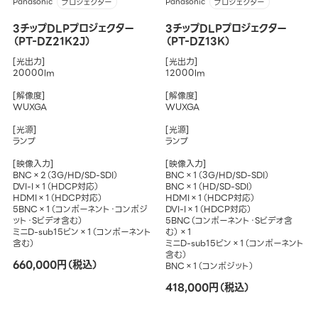
Panasonic
Panasonic
プロジェクター
プロジェクター
3チップDLPプロジェクター
3チップDLPプロジェクター
（PT-DZ21K2J）
（PT-DZ13K）
[光出力]
[光出力]
20000lm
12000lm
[解像度]
[解像度]
WUXGA
WUXGA
[光源]
[光源]
ランプ
ランプ
[映像入力]
[映像入力]
BNC×2（3G/HD/SD-SDI）
BNC×1（3G/HD/SD-SDI）
DVI-I×1（HDCP対応）
BNC×1（HD/SD-SDI）
HDMI×1（HDCP対応）
HDMI×1（HDCP対応）
5BNC×1（コンポーネント・コンポジ
DVI-I×1（HDCP対応）
ット・Sビデオ含む）
5BNC（コンポーネント・Sビデオ含
ミニD-sub15ピン×1（コンポーネント
む）×1
含む）
ミニD-sub15ピン×1（コンポーネント
含む）
660,000円（税込）
BNC×1（コンポジット）
418,000円（税込）