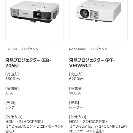
EPSON
Panasonic
プロジェクター
プロジェクター
液晶プロジェクター（EB-
液晶プロジェクター（PT-
2065）
VMW51J）
[光出力]
[光出力]
5500lm
5200lm
[解像度]
[解像度]
XGA
WXGA
[光源]
[光源]
ランプ
レーザー
[映像入力]
[映像入力]
HDMI×2（HDCP対応）
HDMI×2（HDCP対応）
ミニD-sub15ピン×2（コンポーネント
ミニD-sub15pin×2（COMPUTER1
含む）
はコンポーネント含む）