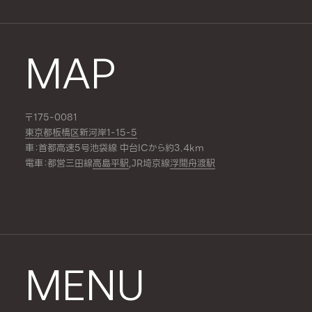
MAP
〒175-0081
東京都板橋区新河岸1-15-5
車：首都高速5号池袋線 中台ICから約3.4km
電車：都営三田線
高島平駅
,JR埼京線
浮間舟渡駅
MENU