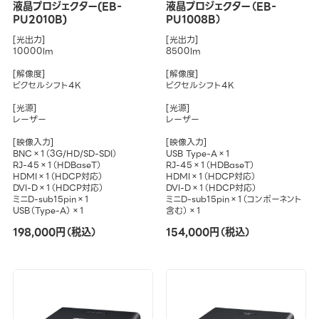
液晶プロジェクター(EB-
液晶プロジェクター（EB-
PU2010B)
PU1008B）
[光出力]
[光出力]
10000lm
8500lm
[解像度]
[解像度]
ピクセルシフト4K
ピクセルシフト4K
[光源]
[光源]
レーザー
レーザー
[映像入力]
[映像入力]
BNC×1（3G/HD/SD-SDI）
USB Type-A×1
RJ-45×1（HDBaseT）
RJ-45×1（HDBaseT）
HDMI×1（HDCP対応）
HDMI×1（HDCP対応）
DVI-D×1（HDCP対応）
DVI-D×1（HDCP対応）
ミニD-sub15pin×1
ミニD-sub15pin×1（コンポーネント
USB（Type-A）×1
含む）×1
198,000円（税込）
154,000円（税込）