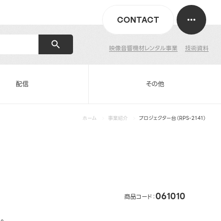
CONTACT
映像音響機材レンタル事業
技術資料
配信
その他
ホーム
事業紹介
プロジェクター台（RPS-2141）
061010
商品コード：
。