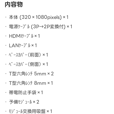
内容物
本体 (320×1080pixels)×1
電源ｹｰﾌﾞﾙ (3P→2P変換付)×1
HDMIｹｰﾌﾞﾙ×1
LANｹｰﾌﾞﾙ×1
ﾍﾞｰｽｶﾊﾞｰ（前面）×1
ﾍﾞｰｽｶﾊﾞｰ（側面）×1
T型六角ﾚﾝﾁ 5mm×2
T型六角ﾚﾝﾁ 8mm×1
帯電防止手袋×1
予備ﾓｼﾞｭｰﾙ×2
ﾓｼﾞｭｰﾙ交換用吸盤×1