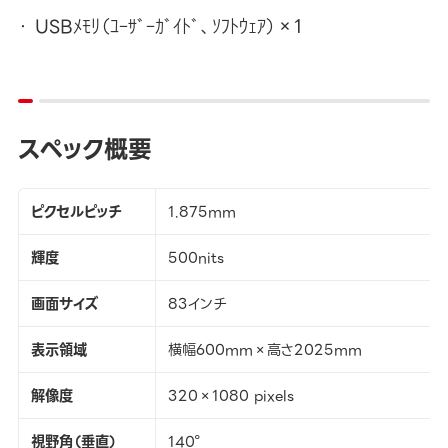
USBﾒﾓﾘ（ﾕｰｻﾞｰｶﾞｲﾄﾞ、ｿﾌﾄｳｪｱ）×1
スペック概要
ピクセルピッチ
1.875mm
輝度
500nits
画面サイズ
83インチ
表示領域
横幅600mm×高さ2025mm
解像度
320×1080 pixels
視野角（垂直）
140°