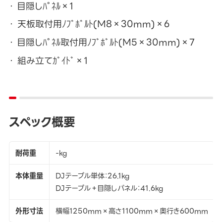
目隠しﾊﾟﾈﾙ×1
天板取付用ﾉﾌﾞﾎﾞﾙﾄ(M8×30mm)×6
目隠しﾊﾟﾈﾙ取付用ﾉﾌﾞﾎﾞﾙﾄ(M5×30mm)×7
組み立てｶﾞｲﾄﾞ×1
スペック概要
耐荷重
-kg
本体重量
DJテーブル単体：26.1kg
DJテーブル＋目隠しパネル：41.6kg
外形寸法
横幅1250mm×高さ1100mm×奥行き600mm