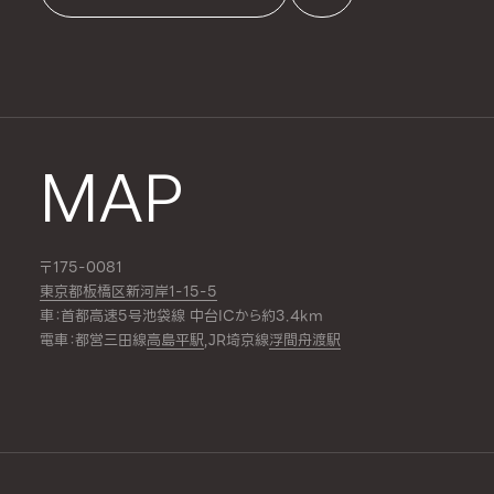
MAP
〒175-0081
東京都板橋区新河岸1-15-5
車：首都高速5号池袋線 中台ICから約3.4km
電車：都営三田線
高島平駅
,JR埼京線
浮間舟渡駅