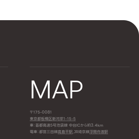
MAP
〒175-0081
東京都板橋区新河岸1-15-5
車：首都高速5号池袋線 中台ICから約3.4km
電車：都営三田線
高島平駅
,JR埼京線
浮間舟渡駅