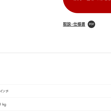
取説・仕様書
0インチ
0 kg