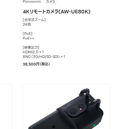
Panasonic
カメラ
4Kリモートカメラ(AW-UE80K)
[光学式ズーム]
24倍
[PoE]
PoE++
[映像出力]
HDMI2.0×1
BNC（3G/HD/SD-SDI）×1
38,500円（税込）