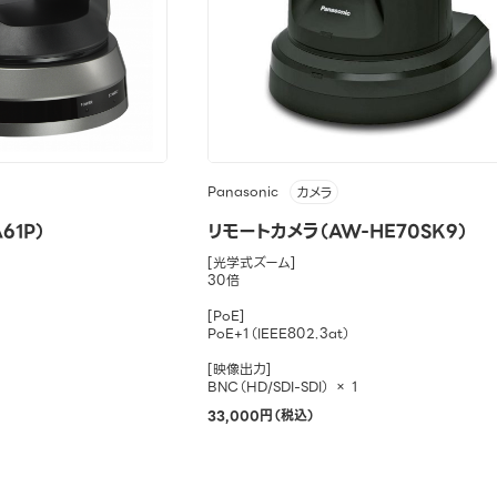
Panasonic
カメラ
61P）
リモートカメラ（AW-HE70SK9）
[光学式ズーム]
30倍
[PoE]
PoE+1（IEEE802.3at）
[映像出力]
BNC（HD/SDI-SDI） × 1
33,000円（税込）