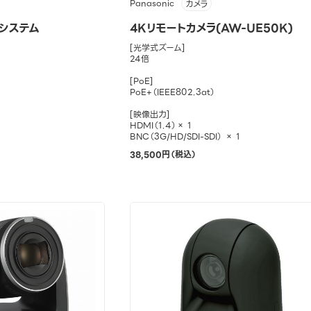
Panasonic
カメラ
システム
4Kリモートカメラ(AW-UE50K)
[光学式ズーム]
24倍
[PoE]
PoE+（IEEE802.3at）
[映像出力]
HDMI（1.4）× 1
BNC（3G/HD/SDI-SDI） × 1
38,500円（税込）