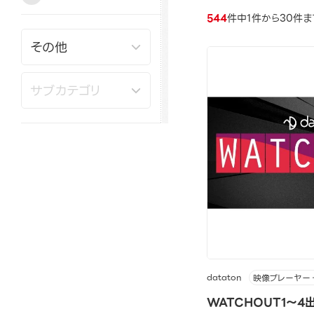
544
件中1件から30件
dataton
映像プレーヤー
WATCHOUT1～4