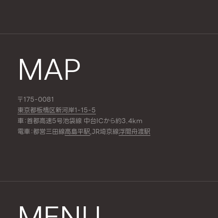
MAP
〒175-0081
東京都板橋区新河岸1-15-5
車：首都高速5号池袋線 中台ICから約3.4km
電車：都営三田線
高島平駅
,JR埼京線
浮間舟渡駅
MENU