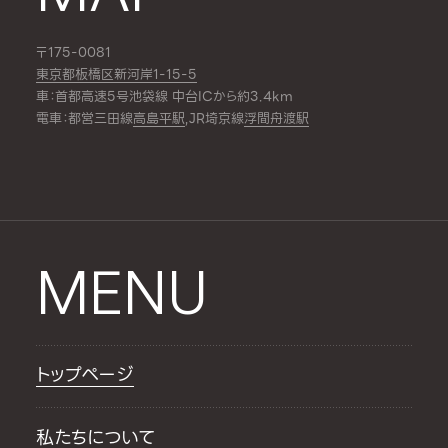
〒175-0081
東京都板橋区新河岸1-15-5
車：首都高速5号池袋線 中台ICから約3.4km
電車：都営三田線
高島平駅
,JR埼京線
浮間舟渡駅
MENU
トップページ
私たちについて