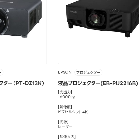
EPSON
ー
プロジェクター
ター（PT-DZ13K）
液晶プロジェクター(EB-PU2216B)
[光出力]
16000lm
[解像度]
ピクセルシフト4K
[光源]
レーザー
[映像入力]