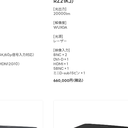
RZ21KJ）
[光出力]
20000lm
[解像度]
WUXGA
[光源]
レーザー
[映像入力]
、4K/60p信号入力対応）
BNC×2
DVI-D×1
MDN12G10）
HDMI×1
5BNC×1
ミニD-sub15ピン×1
660,000円（税込）