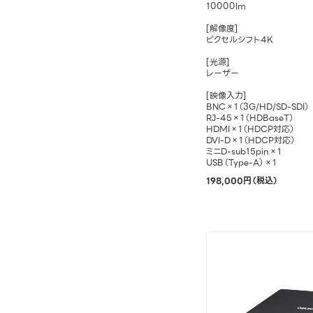
10000lm
[解像度]
ピクセルシフト4K
[光源]
レーザー
[映像入力]
BNC×1（3G/HD/SD-SDI）
RJ-45×1（HDBaseT）
HDMI×1（HDCP対応）
DVI-D×1（HDCP対応）
ミニD-sub15pin×1
USB（Type-A）×1
198,000円（税込）