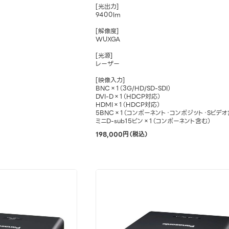
[光出力]
9400lm
[解像度]
WUXGA
[光源]
レーザー
[映像入力]
BNC×1（3G/HD/SD-SDI）
DVI-D×1（HDCP対応）
HDMI×1（HDCP対応）
5BNC×1（コンポーネント・コンポジット・Sビデオ
ミニD-sub15ピン×1（コンポーネント含む）
198,000円（税込）