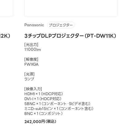
Panasonic
プロジェクター
2K）
3チップDLPプロジェクター（PT-DW11K）
[光出力]
11000lm
[解像度]
FWXGA
[光源]
ランプ
[映像入力]
HDMI×1（HDCP対応）
DVI-I×1（HDCP対応）
5BNC×1（コンポーネント・Sビデオ含む）
ミニD-sub15ピン×1（コンポーネント含む）
BNC×1（コンポジット）
242,000円（税込）