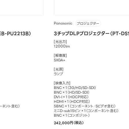
Panasonic
プロジェクター
-PU2213B）
3チップDLPプロジェクター（PT-DS1
[光出力]
12000lm
[解像度]
SXGA+
[光源]
ランプ
[映像入力]
BNC×1（3G/HD/SD-SDI）
BNC×1（HD/SD-SDI）
DVI-I×1（HDCP対応）
HDMI×1（HDCP対応）
ポーネント含む）
5BNC×1（コンポーネント・Sビデオ含む）
ミニD-sub15ピン×1（コンポーネント含む）
BNC×1（コンポジット）
242,000円（税込）