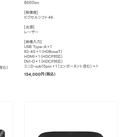
8500lm
[解像度]
ピクセルシフト4K
[光源]
レーザー
[映像入力]
USB Type-A×1
RJ-45×1（HDBaseT）
HDMI×1（HDCP対応）
DVI-D×1（HDCP対応）
ミニD-sub15pin×1（コンポーネント含む）×1
含む）
154,000円（税込）