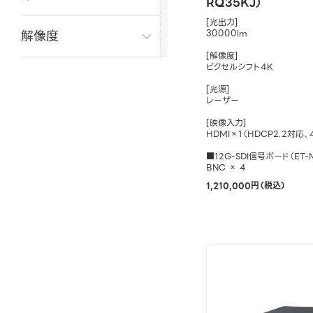
RQ35KJ）
[光出力]
解像度
30000lm
[解像度]
ピクセルシフト4K
[光源]
レーザー
[映像入力]
HDMI×1（HDCP2.2対応
■12G-SDI信号ボード（ET-
BNC × 4
1,210,000円（税込）