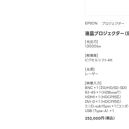
EPSON
プロジェクター
液晶プロジェクター（EB
[光出力]
13000lm
[解像度]
ピクセルシフト4K
[光源]
レーザー
[映像入力]
BNC×1（3G/HD/SD-SDI）
RJ-45×1（HDBaseT）
HDMI×1（HDCP対応）
DVI-D×1（HDCP対応）
ミニD-sub15pin×1（コン
USB（Type-A）×1
253,000円（税込）