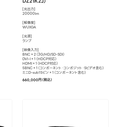
DZ21K2J）
[光出力]
20000lm
[解像度]
WUXGA
[光源]
ランプ
[映像入力]
BNC×2（3G/HD/SD-SDI）
DVI-I×1（HDCP対応）
HDMI×1（HDCP対応）
5BNC×1（コンポーネント・コンポジット・Sビデオ含む）
ミニD-sub15ピン×1（コンポーネント含む）
660,000円（税込）