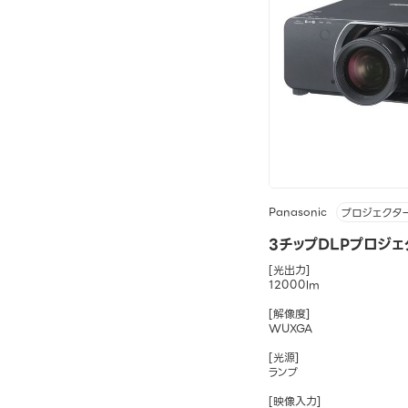
Panasonic
プロジェクタ
3チップDLPプロジェク
[光出力]
12000lm
[解像度]
WUXGA
[光源]
ランプ
[映像入力]