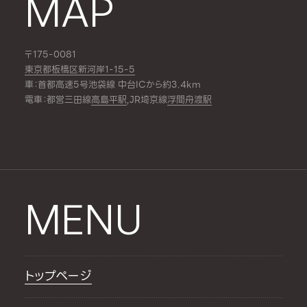
MAP
〒175-0081
東京都板橋区新河岸1-15-5
車：首都高速5号池袋線 中台ICから約3.4km
電車：都営三田線
高島平駅
,JR埼京線
浮間舟渡駅
MENU
トップページ