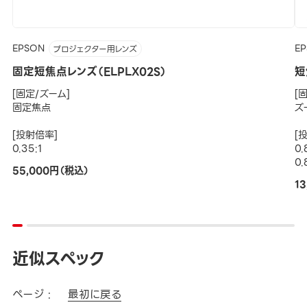
EPSON
E
プロジェクター用レンズ
固定短焦点レンズ（ELPLX02S）
短
[固定/ズーム]
[
固定焦点
ズ
[投射倍率]
[
0.35:1
0.
0.
55,000円（税込）
1
近似スペック
ページ :
最初に戻る