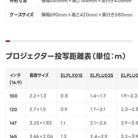
外形寸法
横幅545mm×高さ164mm×奥行き436mm
ケースサイズ
横幅690mm×高さ420mm×奥行き580mm
プロジェクター投写距離表（単位：ｍ）
インチ
画面サイズ
ELPLX01S
ELPLU03S
ELPLU
(16:9)
100
2.2×1.3
0.8
1.4～1.7
1.9～2.3
120
2.7×1.5
0.9
1.7～2.1
2.3～2.
147
3.25×1.83
1.1
2.1～2.6
2.9～3.
165
3.66×2.06
1.3
2.4～2.9
3.2～3.