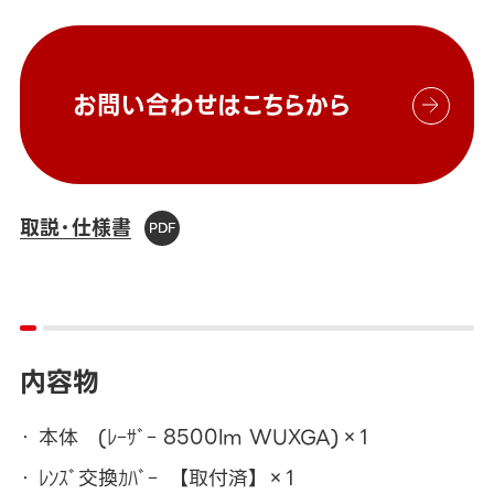
お問い合わせはこちらから
取説・仕様書
内容物
本体 (ﾚｰｻﾞｰ 8500lm WUXGA)×1
ﾚﾝｽﾞ交換ｶﾊﾞｰ 【取付済】 ×1