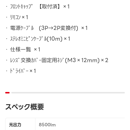
ﾌﾛﾝﾄｷｬｯﾌﾟ 【取付済】 ×1
ﾘﾓｺﾝ×1
電源ｹｰﾌﾞﾙ (3P→2P変換付) ×1
ｽﾃﾚｵﾐﾆﾋﾟﾝｹｰﾌﾞﾙ(10m)×1
仕様一覧 ×1
ﾚﾝｽﾞ交換ｶﾊﾞｰ固定用ﾈｼﾞ(M3×12mm)×2
ﾄﾞﾗｲﾊﾞｰ×1
スペック概要
光出力
8500lm