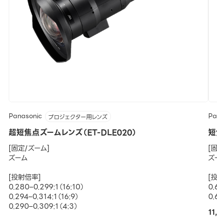
Panasonic
Pa
プロジェクター用レンズ
超短焦点ズームレンズ（ET-DLE020）
短
[固定/ズーム]
[
ズーム
ズ
[投射倍率]
[
0.280–0.299:1（16:10）
0.
0.294–0.314:1（16:9）
0.
0.290–0.309:1（4:3）
1