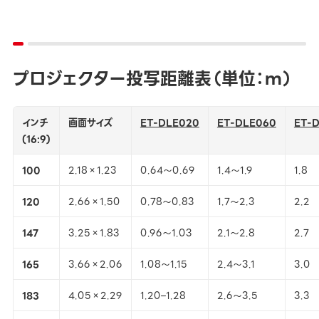
プロジェクター投写距離表（単位：ｍ）
インチ
画面サイズ
ET-DLE020
ET-DLE060
ET-
(16:9)
100
2.18×1.23
0.64～0.69
1.4～1.9
1.8
120
2.66×1.50
0.78～0.83
1.7～2.3
2.2
147
3.25×1.83
0.96～1.03
2.1～2.8
2.7
165
3.66×2.06
1.08～1.15
2.4～3.1
3.0
183
4.05×2.29
1.20–1.28
2.6～3.5
3.3