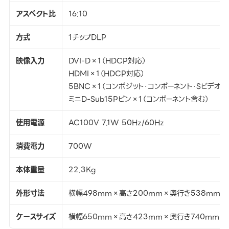
アスペクト比
16:10
方式
1チップDLP
映像入力
DVI-D×1（HDCP対応）
HDMI×1（HDCP対応）
5BNC×1（コンポジット・コンポーネント・Sビデオ含
ミニD-Sub15Pピン×1（コンポーネント含む）
使用電源
AC100V 7.1W 50Hz/60Hz
消費電力
700W
本体重量
22.3Kg
外形寸法
横幅498mm×高さ200mm×奥行き538mm
ケースサイズ
横幅650mm×高さ423mm×奥行き740mm