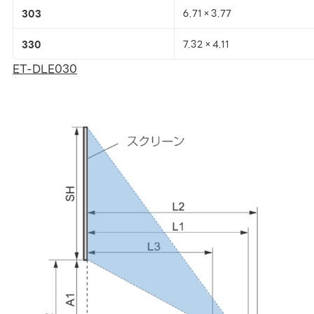
303
6.71×3.77
330
7.32×4.11
ET-DLE030