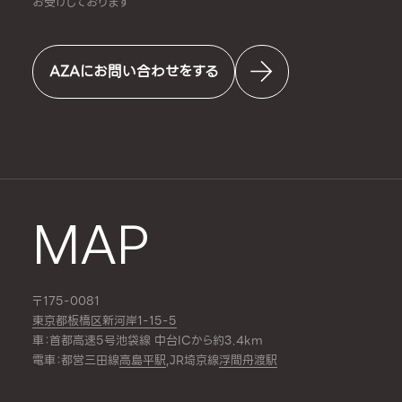
お受けしております
AZAにお問い合わせをする
MAP
〒175-0081
東京都板橋区新河岸1-15-5
車：首都高速5号池袋線 中台ICから約3.4km
電車：都営三田線
高島平駅
,JR埼京線
浮間舟渡駅