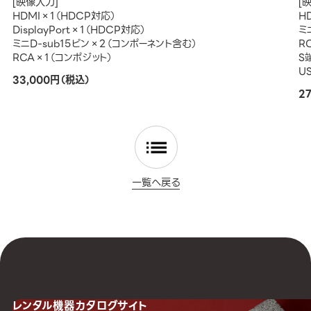
[映像入力]
[
HDMI×1（HDCP対応）
H
DisplayPort×1（HDCP対応）
ミ
ミニD-sub15ピン×2（コンポーネント含む）
R
RCA×1（コンポジット）
S
U
33,000円（税込）
2
一覧へ戻る
レンタル機器
カタログサイト