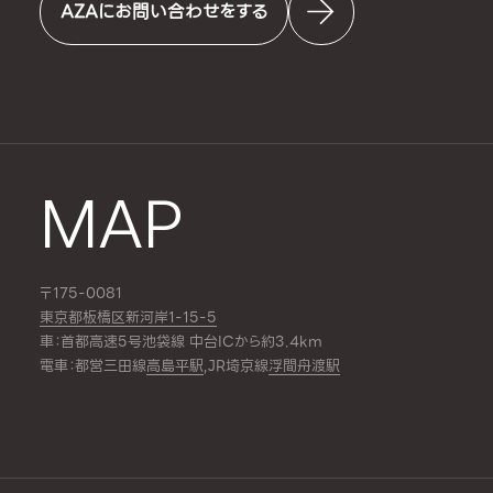
AZAにお問い合わせをする
MAP
〒175-0081
東京都板橋区新河岸1-15-5
車：首都高速5号池袋線 中台ICから約3.4km
電車：都営三田線
高島平駅
,JR埼京線
浮間舟渡駅