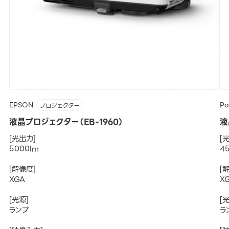
EPSON
Pa
プロジェクター
液晶プロジェクター（EB-1960）
液
[光出力]
[
5000lm
4
[解像度]
[
XGA
X
[光源]
[
ランプ
ラ