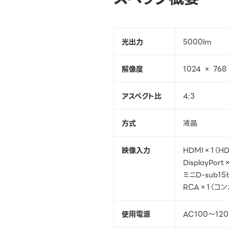
光出力
5000lm
解像度
1024 × 768
アスペクト比
4:3
方式
液晶
映像入力
HDMI×1（H
DisplayPor
ミニD-sub1
RCA×1（コン
使用電源
AC100～120