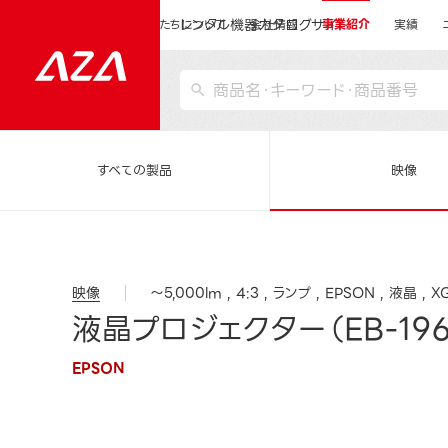
レンタル機器カタログサイト
運営会社サイトトップ
私たちについて
会社情報
事業紹介
実績
すべての製品
映像
映像
～5,000lm
4:3
ランプ
EPSON
液晶
X
液晶プロジェクター（EB-196
EPSON