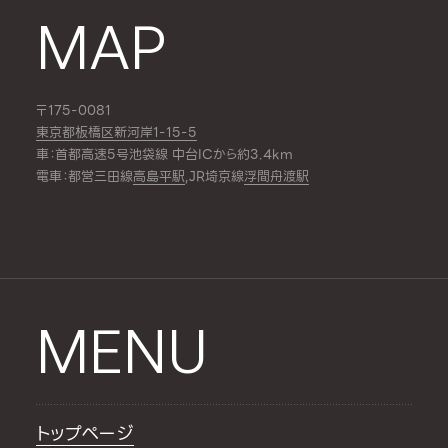
MAP
〒175-0081
東京都板橋区新河岸1-15-5
車：首都高速5号池袋線 中台ICから約3.4km
電車：都営三田線
高島平駅
,JR埼京線
浮間舟渡駅
MENU
トップページ