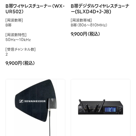
B帯ワイヤレスチューナー（WX-
B帯デジタルワイヤレスチューナ
UR502）
ー(SLXD4D+J-JB)
[周波数帯]
[周波数帯域]
B帯
B帯（806～810MHz）
9,900円（税込）
[周波数特性]
50Hz～10kHz
[受信チャンネル数]
2
9,900円（税込）