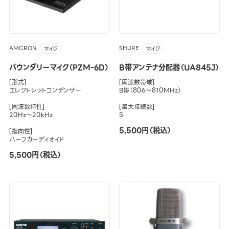
AMCRON
SHURE
マイク
マイク
バウンダリーマイク（PZM-6D）
B帯アンテナ分配器（UA845J）
[形式]
[周波数帯域]
エレクトレットコンデンサー
B帯（806～810MHz）
[周波数特性]
[最大接続数]
20Hz～20kHz
5
5,500円（税込）
[指向性]
ハーフカーディオイド
5,500円（税込）