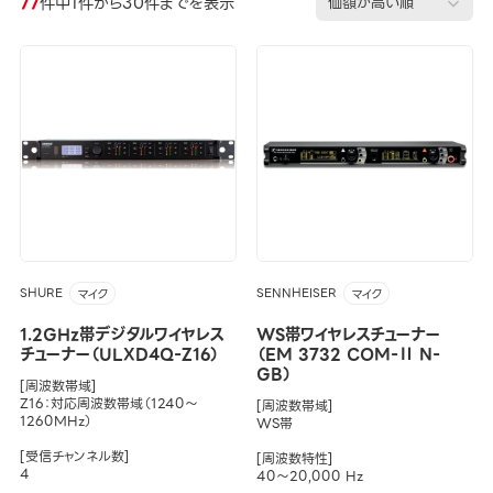
77
件中1件から30件までを表示
SHURE
SENNHEISER
マイク
マイク
1.2GHz帯デジタルワイヤレス
WS帯ワイヤレスチューナー
チューナー（ULXD4Q-Z16）
（EM 3732 COM-Ⅱ N-
GB）
[周波数帯域]
Z16：対応周波数帯域（1240～
[周波数帯域]
1260MHz）
WS帯
[受信チャンネル数]
[周波数特性]
4
40～20,000 Hz