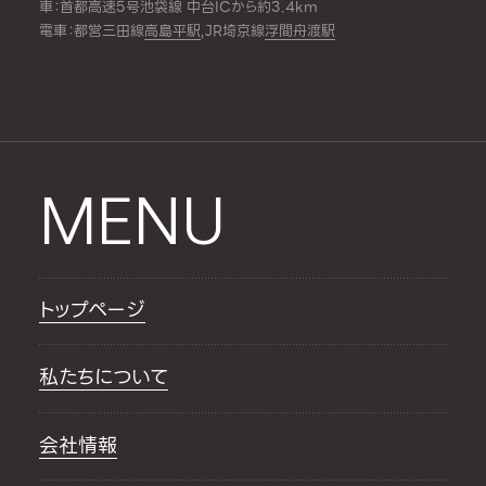
車：首都高速5号池袋線 中台ICから約3.4km
電車：都営三田線
高島平駅
,JR埼京線
浮間舟渡駅
MENU
トップページ
私たちについて
会社情報