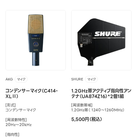
AKG
SHURE
マイク
マイク
コンデンサーマイク（C414-
1.2GHz帯アクティブ指向性アン
XLⅡ）
テナ（UA874Z16）*2個1組
[形式]
[周波数帯域]
コンデンサーマイク
1.2GHz帯（ 1240～1260MHz）
5,500円（税込）
[周波数特性]
20Hz～20kHz
[指向性]