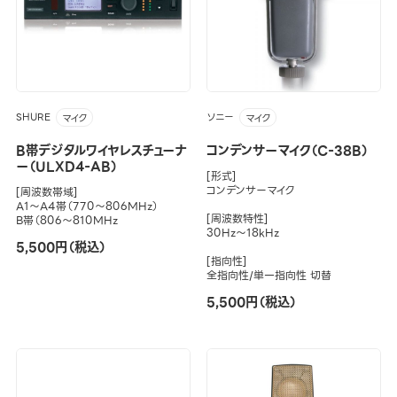
SHURE
ソニー
マイク
マイク
B帯デジタルワイヤレスチューナ
コンデンサーマイク（C-38B）
ー（ULXD4-AB）
[形式]
コンデンサーマイク
[周波数帯域]
A1～A4帯（770～806MHz）
[周波数特性]
B帯（806～810MHz
30Hz～18kHz
5,500円（税込）
[指向性]
全指向性/単一指向性 切替
5,500円（税込）