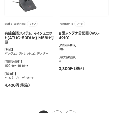
audio-technica
Panasonic
マイク
マイク
有線会議システム マイクユニッ
B帯アンテナ分配器（WX-
ト(ATUC-50DUa) M58H付
4910）
属
[周波数帯域]
B帯
[形式]
バックエレクトレットコンデンザー
[最大接続数]
4
[周波数特性]
100Hz～15 kHz
3,300円（税込）
[指向性]
ハイパーカーディオイド
4,400円（税込）