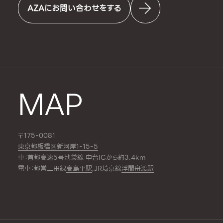
AZAにお問い合わせをする
MAP
〒175-0081
東京都板橋区新河岸1-15-5
車：首都高速5号池袋線 中台ICから約3.4km
電車：都営三田線
高島平駅
,JR埼京線
浮間舟渡駅