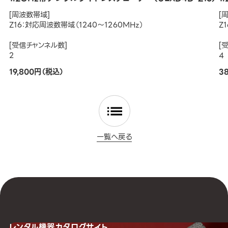
[周波数帯域]
[
Z16：対応周波数帯域（1240～1260MHz）
Z
[受信チャンネル数]
[
2
4
19,800円（税込）
3
一覧へ戻る
レンタル機器
カタログサイト