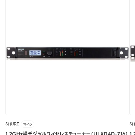
SHURE
S
マイク
1.2GHz帯デジタルワイヤレスチューナー（ULXD4D-Z16）
1