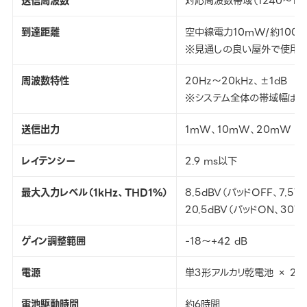
送信周波数
対応周波数帯域（1240～1
到達距離
空中線電力10mW/約100
※見通しの良い屋外で使用し
周波数特性
20Hz～20kHz、±1dB
※システム全体の帯域幅はマ
送信出力
1mW、10mW、20mW
レイテンシー
2.9 ms以下
最大入力レベル（1kHz、THD1%）
8.5dBV（パッドOFF、7.5Vp
20.5dBV（パッドON、30Vp
ゲイン調整範囲
-18～+42 dB
電源
単3形アルカリ乾電池 × 2
電池駆動時間
約6時間