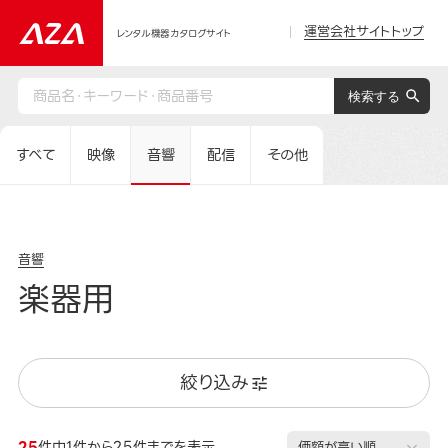
運営会社サイトトップ
レンタル機器カタログサイト
すべて
映像
音響
配信
その他
音響
楽器用
絞り込み
25
件中1件から25件までを表示