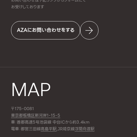
お問い合わせは下記リンクからフォームにて
お受けしております
AZAにお問い合わせをする
MAP
〒175-0081
東京都板橋区新河岸1-15-5
車：首都高速5号池袋線 中台ICから約3.4km
電車：都営三田線
高島平駅
,JR埼京線
浮間舟渡駅