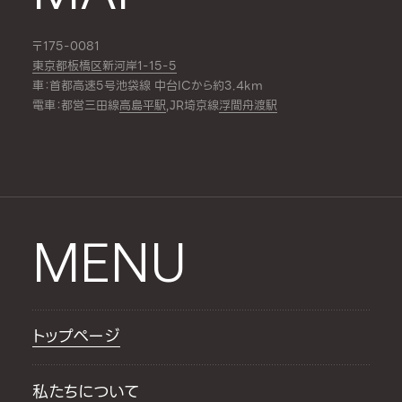
〒175-0081
東京都板橋区新河岸1-15-5
車：首都高速5号池袋線 中台ICから約3.4km
電車：都営三田線
高島平駅
,JR埼京線
浮間舟渡駅
MENU
トップページ
私たちについて