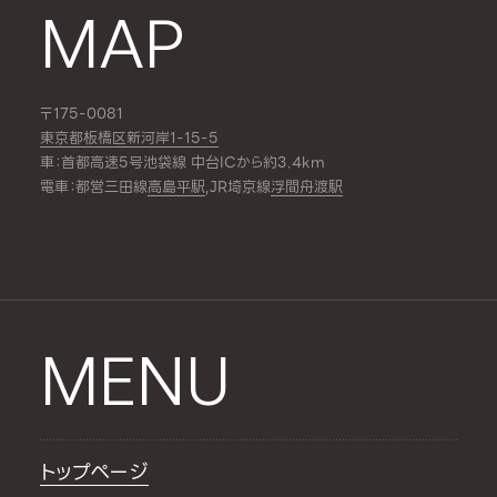
MAP
〒175-0081
東京都板橋区新河岸1-15-5
車：首都高速5号池袋線 中台ICから約3.4km
電車：都営三田線
高島平駅
,JR埼京線
浮間舟渡駅
MENU
トップページ