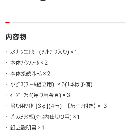
内容物
ｽｸﾘｰﾝ生地 (ｿﾌﾄｹｰｽ入り)×1
本体ﾒｲﾝﾌﾚｰﾑ×2
本体接続ﾌﾚｰﾑ×2
小ﾋﾞｽ(ﾌﾚｰﾑ組立用) ×5(1本は予備)
ｲｰｼﾞｰﾌﾗｲ(吊り用金具)×3
吊り用ﾜｲﾔｰ[3φ](4m) 【ｶﾗﾋﾞﾅ付き】× 3
ﾌﾟﾗｽﾁｯｸ板(ｹｰｽ内仕切り用)×1
組立説明書×1