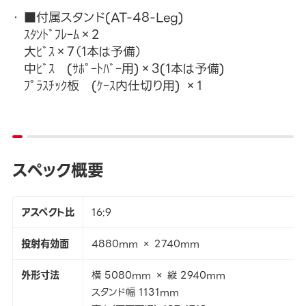
■付属スタンド(AT-48-Leg)
ｽﾀﾝﾄﾞﾌﾚｰﾑ×2
大ﾋﾞｽ×7（1本は予備）
中ﾋﾞｽ (ｻﾎﾟｰﾄﾊﾞｰ用)×3(1本は予備)
ﾌﾟﾗｽﾁｯｸ板 (ｹｰｽ内仕切り用) ×1
スペック概要
アスペクト比
16:9
投射有効面
4880mm × 2740mm
外形寸法
横 5080mm × 縦 2940mm
スタンド幅 1131mm