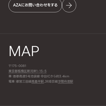
AZAにお問い合わせをする
MAP
〒175-0081
東京都板橋区新河岸1-15-5
車：首都高速5号池袋線 中台ICから約3.4km
電車：都営三田線
高島平駅
,JR埼京線
浮間舟渡駅