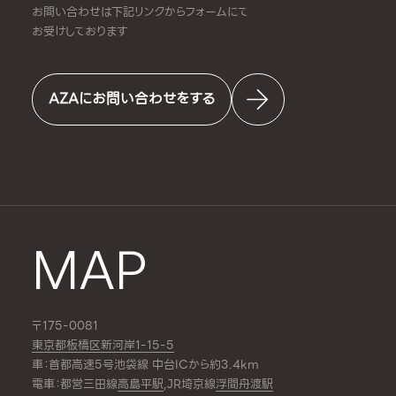
お問い合わせは下記リンクからフォームにて
お受けしております
AZAにお問い合わせをする
MAP
〒175-0081
東京都板橋区新河岸1-15-5
車：首都高速5号池袋線 中台ICから約3.4km
電車：都営三田線
高島平駅
,JR埼京線
浮間舟渡駅