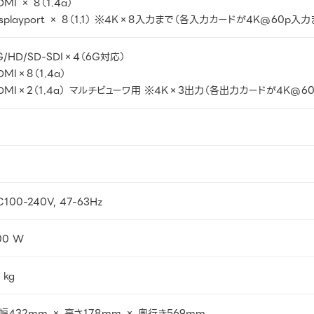
DMI × 8（1.4a）
isplayport × 8（1.1） ※4K×8入力まで（各入力カードが4K@60p入
G/HD/SD-SDI×4（6G対応）
DMI×8（1.4a）
DMI×2（1.4a） マルチビューワ用 ※4K×3出力（各出力カードが4K@6
C100-240V, 47-63Hz
00 W
 kg
幅432mm × 高さ178mm × 奥行き569mm