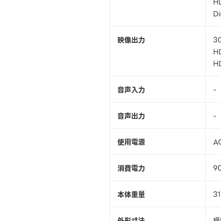
H
D
映像出力
3
H
H
音声入力
-
音声出力
-
使用電源
A
消費電力
9
本体重量
31
外形寸法
横