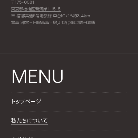
〒175-0081
東京都板橋区新河岸1-15-5
車：首都高速5号池袋線 中台ICから約3.4km
電車：都営三田線
高島平駅
,JR埼京線
浮間舟渡駅
MENU
トップページ
私たちについて