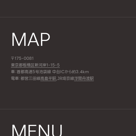
MAP
〒175-0081
東京都板橋区新河岸1-15-5
車：首都高速5号池袋線 中台ICから約3.4km
電車：都営三田線
高島平駅
,JR埼京線
浮間舟渡駅
MENU