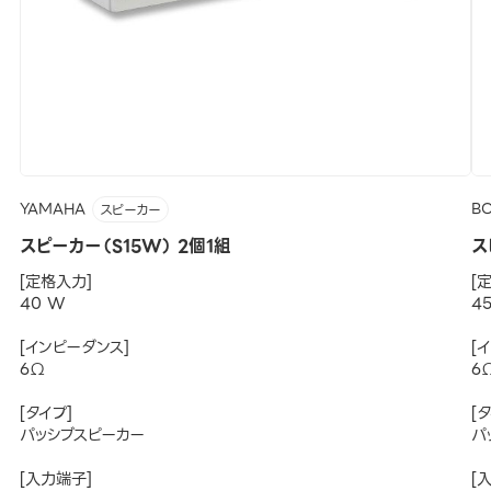
YAMAHA
B
スピーカー
スピーカー（S15W） 2個1組
ス
[定格入力]
[
40 W
4
[インピーダンス]
[
6Ω
6
[タイプ]
[
パッシブスピーカー
パ
[入力端子]
[