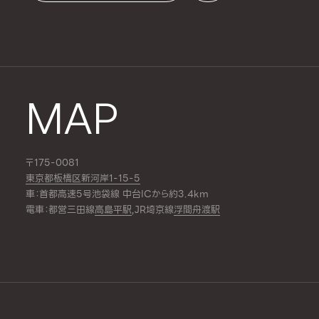
MAP
〒175-0081
東京都板橋区新河岸1-15-5
車：首都高速5号池袋線 中台ICから約3.4km
電車：都営三田線
高島平駅
,JR埼京線
浮間舟渡駅