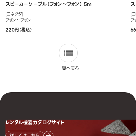
スピーカーケーブル（フォン～フォン） 5m
ス
[コネクタ]
[
フォン～フォン
フ
220円（税込）
6
一覧へ戻る
レンタル機器
カタログサイト
詳しくはこちら