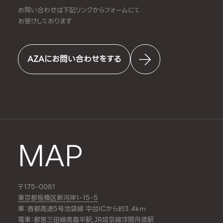
お問い合わせは下記リンクからフォームにて
お受けしております
AZAにお問い合わせをする
MAP
〒175-0081
東京都板橋区新河岸1-15-5
車：首都高速5号池袋線 中台ICから約3.4km
電車：都営三田線
高島平駅
,JR埼京線
浮間舟渡駅