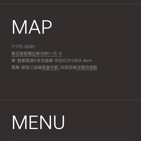
MAP
〒175-0081
東京都板橋区新河岸1-15-5
車：首都高速5号池袋線 中台ICから約3.4km
電車：都営三田線
高島平駅
,JR埼京線
浮間舟渡駅
MENU