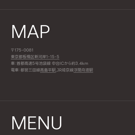
MAP
〒175-0081
東京都板橋区新河岸1-15-5
車：首都高速5号池袋線 中台ICから約3.4km
電車：都営三田線
高島平駅
,JR埼京線
浮間舟渡駅
MENU