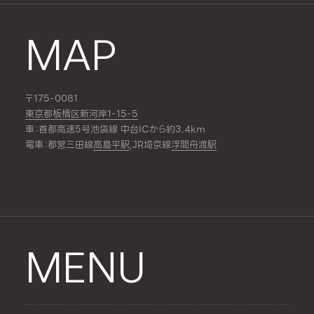
MAP
〒175-0081
東京都板橋区新河岸1-15-5
車：首都高速5号池袋線 中台ICから約3.4km
電車：都営三田線
高島平駅
,JR埼京線
浮間舟渡駅
MENU