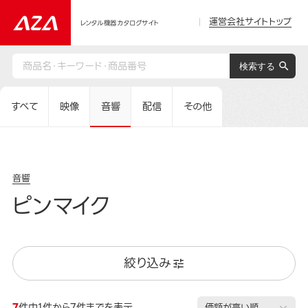
運営会社サイトトップ
レンタル機器カタログサイト
すべて
映像
音響
配信
その他
音響
ピンマイク
絞り込み
7
件中1件から7件までを表示