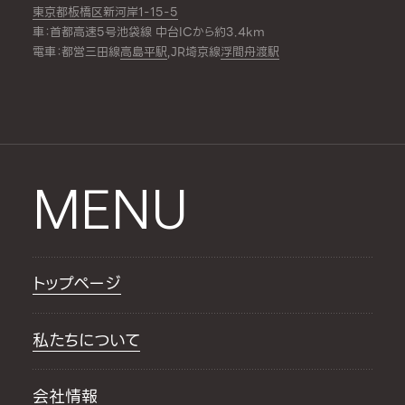
東京都板橋区新河岸1-15-5
車：首都高速5号池袋線 中台ICから約3.4km
電車：都営三田線
高島平駅
,JR埼京線
浮間舟渡駅
MENU
トップページ
私たちについて
会社情報