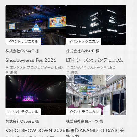
イベントテクニカル
イベントテクニカル
株式会社CyberE 様
株式会社CyberE 様
Shadowverse Fes 2026
LTK シーズン: パンデモニウム
# エンタメ
# プロジェクター
# LED
# エンタメ
# eスポーツ
# LED
# 映像
# 映像
イベントテクニカル
イベントテクニカル
株式会社CyberE 様
株式会社京映アーツ 様
VSPO! SHOWDOWN 2026
映画「SAKAMOTO DAYS」美
術協力