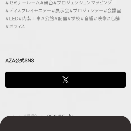
#セミナールーム
#舞台
#プロジェクションマッピング
#ディスプレイモニター
#展示会
#プロジェクター
#会議室
#LED
#内装工事
#公館
#配信
#学校
#音響
#映像
#店舗
#オフィス
AZA公式SNS
ホーム
実績紹介
イベントテクニカル