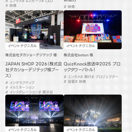
# エンタメ
# eスポーツ
# LED
# 映像
# 映像
イベントテクニカル
イベントテクニカル
株式会社タカショーデジテック 様
株式会社baton 様
JAPAN SHOP 2026（株式会
QuizKnock放送中2025 ブロ
社タカショーデジテック様ブー
ックタワーバトル！
ス）
# エンタメ
# 興行
# プロジェクター
# 音響
# 映像
# インタラクティブ
# イルミネーション
# インスタレーション
# 展示会
イベントテクニカル
イベントテクニカル