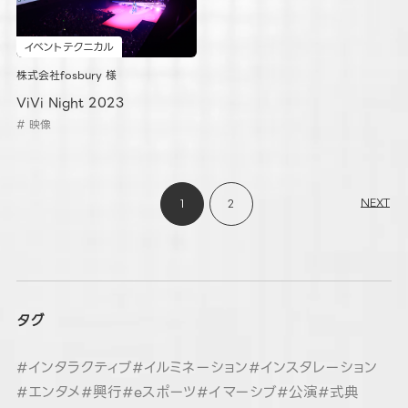
イベントテクニカル
株式会社fosbury 様
ViVi Night 2023
# 映像
NEXT
1
2
タグ
#インタラクティブ
#イルミネーション
#インスタレーション
#エンタメ
#興行
#eスポーツ
#イマーシブ
#公演
#式典