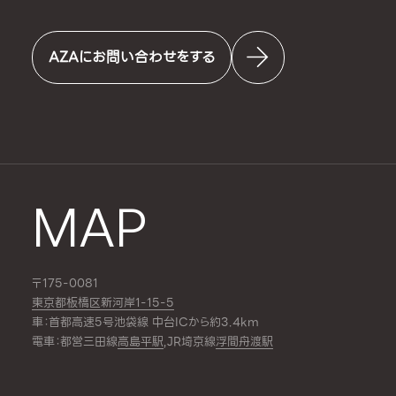
AZAにお問い合わせをする
MAP
〒175-0081
東京都板橋区新河岸1-15-5
車：首都高速5号池袋線 中台ICから約3.4km
電車：都営三田線
高島平駅
,JR埼京線
浮間舟渡駅