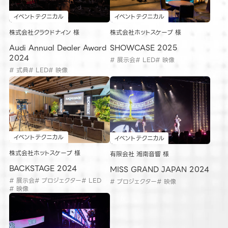
イベントテクニカル
イベントテクニカル
株式会社クラウドナイン 様
株式会社ホットスケープ 様
Audi Annual Dealer Award
SHOWCASE 2025
2024
# 展示会
# LED
# 映像
# 式典
# LED
# 映像
イベントテクニカル
イベントテクニカル
株式会社ホットスケープ 様
有限会社 湘南音響 様
BACKSTAGE 2024
MISS GRAND JAPAN 2024
# 展示会
# プロジェクター
# LED
# プロジェクター
# 映像
# 映像