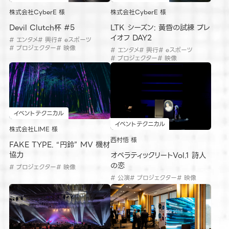
株式会社CyberE 様
株式会社CyberE 様
Devil Clutch杯 #5
LTK シーズン: 黄昏の試練 プレ
イオフ DAY2
# エンタメ
# 興行
# eスポーツ
# プロジェクター
# 映像
# エンタメ
# 興行
# eスポーツ
# プロジェクター
# 映像
イベントテクニカル
イベントテクニカル
株式会社LIME 様
西村悟 様
FAKE TYPE. “円鈴” MV 機材
協力
オペラティックリートVol.1 詩人
の恋
# プロジェクター
# 映像
# 公演
# プロジェクター
# 映像