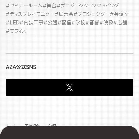
#セミナールーム
#舞台
#プロジェクションマッピング
#ディスプレイモニター
#展示会
#プロジェクター
#会議室
#LED
#内装工事
#公館
#配信
#学校
#音響
#映像
#店舗
#オフィス
AZA公式SNS
ホーム
実績紹介
公館