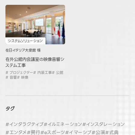
システムソリューション
在日イタリア大使館 様
在外公館内会議室の映像音響シ
ステム工事
# プロジェクター
# 内装工事
# 公館
# 音響
# 映像
タグ
#インタラクティブ
#イルミネーション
#インスタレーション
#エンタメ
#興行
#eスポーツ
#イマーシブ
#公演
#式典