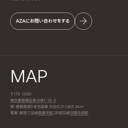
AZAにお問い合わせをする
MAP
〒175-0081
東京都板橋区新河岸1-15-5
車：首都高速5号池袋線 中台ICから約3.4km
電車：都営三田線
高島平駅
,JR埼京線
浮間舟渡駅