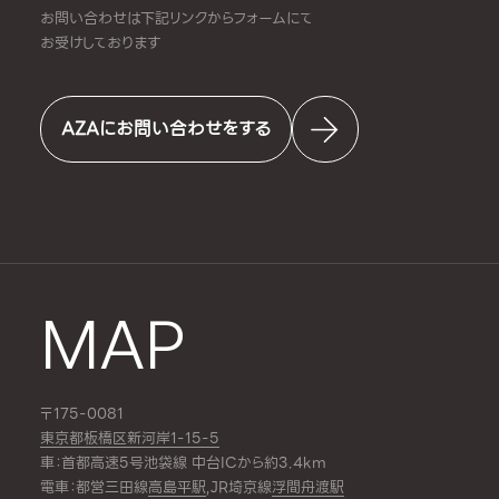
お問い合わせは下記リンクからフォームにて
お受けしております
AZAにお問い合わせをする
MAP
〒175-0081
東京都板橋区新河岸1-15-5
車：首都高速5号池袋線 中台ICから約3.4km
電車：都営三田線
高島平駅
,JR埼京線
浮間舟渡駅