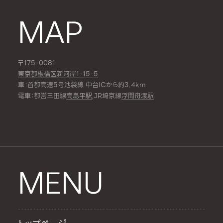
MAP
〒175-0081
東京都板橋区新河岸1-15-5
車：首都高速5号池袋線 中台ICから約3.4km
電車：都営三田線
高島平駅
,JR埼京線
浮間舟渡駅
MENU